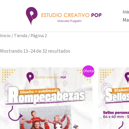
Ordenado
Ir
por
al
popularidad
Ini
contenido
Ma
Inicio
/
Tienda
/ Página 2
Mostrando 13–24 de 32 resultados
¡Oferta!