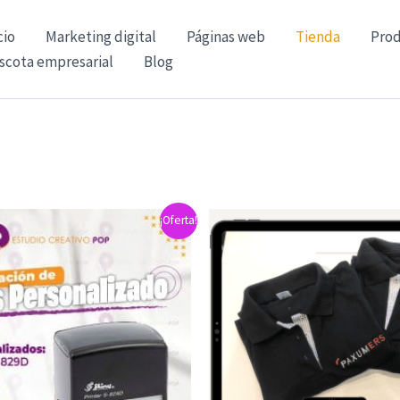
cio
Marketing digital
Páginas web
Tienda
Prod
scota empresarial
Blog
¡Oferta!