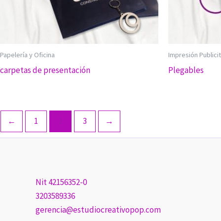
Papelería y Oficina
Impresión Publicit
carpetas de presentación
Plegables
←
1
2
3
→
Nit 42156352-0
3203589336
gerencia@estudiocreativopop.com